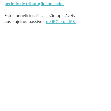
período de tributação indicado.
Estes benefícios fiscais são aplicáveis 
aos sujeitos passivos 
de IRC e de IRS 
com contabilidade organizada, que 
sejam classificados como micro ou 
PME (no conceito da certificação de 
PME). 
Posts recentes
Ver tudo