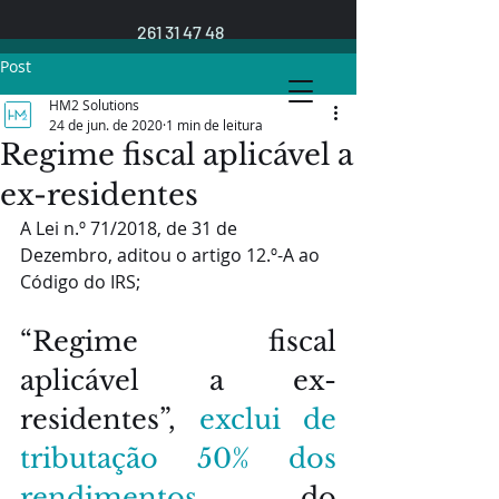
261 31 47 48
Post
HM2 Solutions
24 de jun. de 2020
1 min de leitura
Regime fiscal aplicável a
ex-residentes
A Lei n.º 71/2018, de 31 de 
Dezembro, aditou o artigo 12.º-A ao 
Código do IRS;
“Regime fiscal 
aplicável a ex-
residentes”, 
exclui de 
tributação 50% dos 
rendimentos 
do 