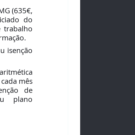
MG (635€, 
ciado do 
 trabalho 
ormação.
itmética 
 cada mês 
enção de 
ou plano 