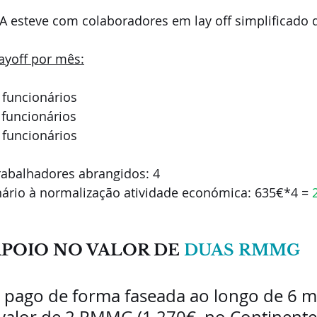
 esteve com colaboradores em lay off simplificado d
ayoff por mês:
 funcionários 
 funcionários 
 funcionários 
rabalhadores abrangidos: 4
nário à normalização atividade económica: 635€*4 = 
POIO NO VALOR DE 
DUAS RMMG
é pago de forma faseada ao longo de 6 m
valor de 2 RMMG (1.270€, no Continente