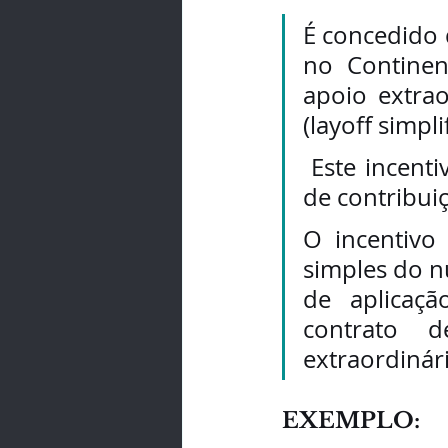
É concedido 
no Continen
apoio extra
(layoff simpl
 Este incentivo não beneficia de qualquer redução ou isenção 
de contribuiç
O incentivo
simples do n
de aplicaç
contrato d
extraordinár
EXEMPLO: