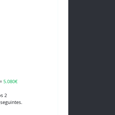
= 
5.080€
s 2 
seguintes.