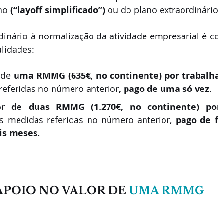
ho 
(“layoff simplificado”)
 ou do plano extraordinári
rdinário à normalização da atividade empresarial é 
lidades:
 de 
uma RMMG (635€, no continente) por trabalh
referidas no número anterior
, pago de uma só vez
.
or 
de duas RMMG (1.270€, no continente) por
s medidas referidas no número anterior, 
pago de 
is meses.
APOIO NO VALOR DE 
UMA RMMG