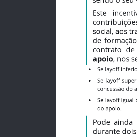
Este incen
contribuiçõ
social, aos t
de formação
contrato de
apoio
, nos 
Se layoff infer
Se layoff supe
concessão do a
Se layoff igua
do apoio.
Pode ainda h
durante dois