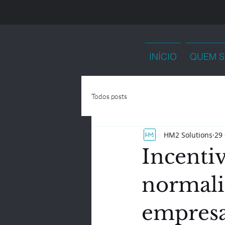
INÍCIO
QUEM 
Todos posts
HM2 Solutions
29 
Incentiv
normali
empresa