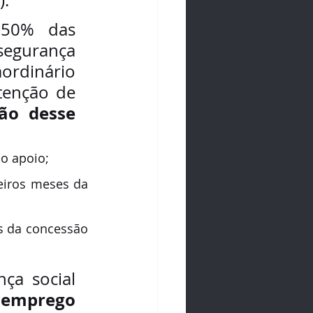
 50% das 
egurança 
ordinário 
enção de 
ão desse 
do apoio;
eiros meses da 
s da concessão 
ça social 
e emprego 