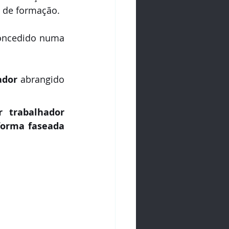
o de formação.
concedido numa 
ador
 abrangido 
 trabalhador
forma faseada 