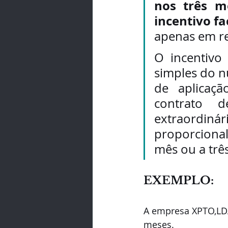
nos três m
incentivo f
apenas em re
O incentivo
simples do n
de aplicaç
contrato d
extraord
proporciona
mês ou a trê
EXEMPLO:
A empresa XPTO,LDA
meses.