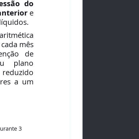
ssão do 
anterior
 e 
íquidos.
itmética 
 cada mês 
enção de 
ou plano 
duzido 
res a um 
urante 3 