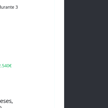
urante 3 
2.540€
eses, 
).