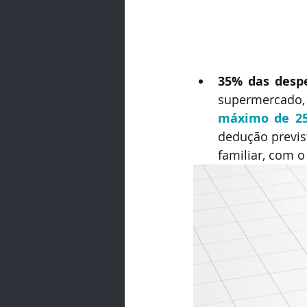
35% das despe
supermercado, v
máximo de 250
dedução previs
familiar, com o