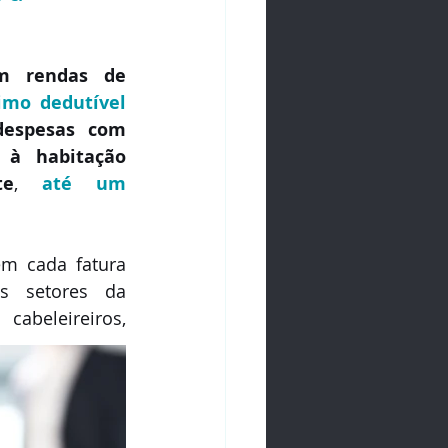
m rendas de 
mo dedutível 
espesas com 
à habitação 
te
, 
até um 
m cada fatura 
s setores da 
cabeleireiros, 