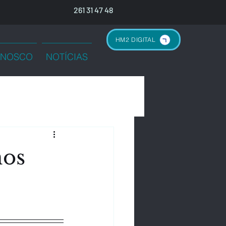
261 31 47 48
HM2 DIGITAL
NNOSCO
NOTÍCIAS
nos