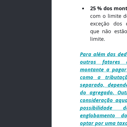
25 % dos mont
com o limite d
exceção dos d
que não estão 
limite.
Para além das dedu
outros fatores 
montante a pagar 
como a tributaç
separado, depend
do agregado. Out
consideração aqua
possibilidade
englobamento do
optar por uma taxa