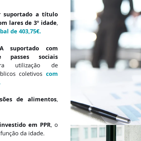
 suportado a título 
om lares de 3º idade
, 
bal de 403,75€.
A suportado com 
e passes sociais
a utilização de 
blicos coletivos 
com 
.
sões de alimentos
, 
 investido em PPR
, o 
 função da idade.