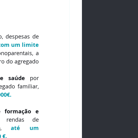
, despesas de 
com um limite 
oparentais, a 
o do agregado 
e saúde
 por 
qualquer membro do agregado familiar, 
000€.
 formação e 
 rendas de 
s), 
até um 
 €.