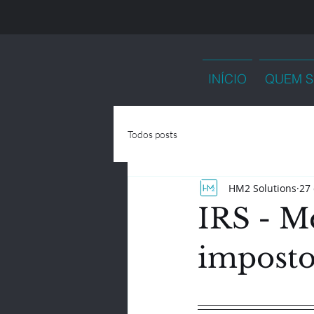
INÍCIO
QUEM 
Todos posts
HM2 Solutions
27 
IRS - M
impost